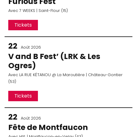
Furious Fest
Avec
7 WEEKS
| Saint-Flour (15)
Tickets
22
Août 2026
V and B Fest’ (LRK & Les
Ogres)
Avec
LA RUE KÉTANOU
@ La Maroutière
| Château-Gontier
(53)
Tickets
22
Août 2026
Fête de Montfaucon
Avec
HYL
| Montfaucon-en-Velay (43)