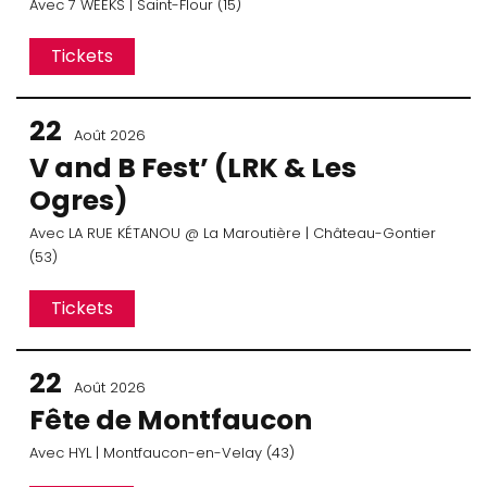
Avec
7 WEEKS
| Saint-Flour (15)
Tickets
22
Août 2026
V and B Fest’ (LRK & Les
Ogres)
Avec
LA RUE KÉTANOU
@ La Maroutière
| Château-Gontier
(53)
Tickets
22
Août 2026
Fête de Montfaucon
Avec
HYL
| Montfaucon-en-Velay (43)