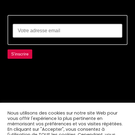
Lorem ipsum dolor sit amet, consectetur
adipiscing elit. Ut elit tellus, luctus nec
ullamcorper mattis, pulvinar dapibus leo.
Nous utilisons des cookies sur notre site Web pour
vous offrir l'expérience la plus pertinente en
mémorisant vos préférences et vos visites répétées.
En cliquant sur "Accepter", vous consentez à
l'utilisation de TOUS les cookies. Cependant, vous