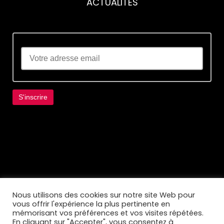
ACTUALITÉS
Lorem ipsum dolor sit amet, consectetur
adipiscing elit. Ut elit tellus, luctus nec
ullamcorper mattis, pulvinar dapibus leo.
Nous utilisons des cookies sur notre site Web pour
vous offrir l'expérience la plus pertinente en
mémorisant vos préférences et vos visites répétées.
En cliquant sur "Accepter", vous consentez à