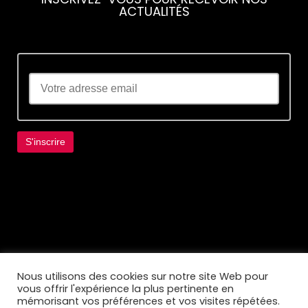
ACTUALITÉS
Lorem ipsum dolor sit amet, consectetur
adipiscing elit. Ut elit tellus, luctus nec
ullamcorper mattis, pulvinar dapibus leo.
Nous utilisons des cookies sur notre site Web pour
vous offrir l'expérience la plus pertinente en
mémorisant vos préférences et vos visites répétées.