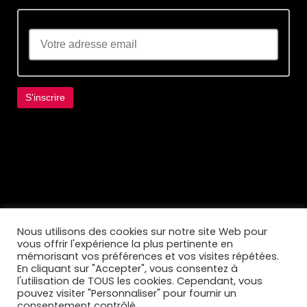
Lorem ipsum dolor sit amet, consectetur
adipiscing elit. Ut elit tellus, luctus nec
ullamcorper mattis, pulvinar dapibus leo.
Nous utilisons des cookies sur notre site Web pour
vous offrir l'expérience la plus pertinente en
mémorisant vos préférences et vos visites répétées.
En cliquant sur "Accepter", vous consentez à
l'utilisation de TOUS les cookies. Cependant, vous
pouvez visiter "Personnaliser" pour fournir un
consentement contrôlé.