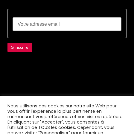
Lorem ipsum dolor sit amet, consectetur
adipiscing elit. Ut elit tellus, luctus nec
ullamcorper mattis, pulvinar dapibus leo.
Nous utilisons des cookies sur notre site Web pour
vous offrir l'expérience la plus pertinente en
mémorisant vos préférences et vos visites répétées.
En cliquant sur "Accepter", vous consentez à
l'utilisation de TOUS les cookies. Cependant, vous
pouvez visiter "Personnaliser" pour fournir un