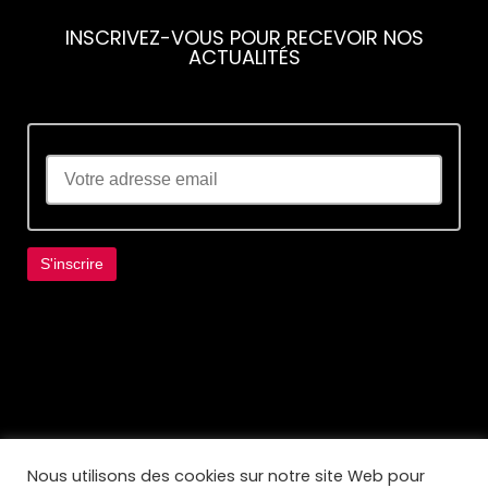
INSCRIVEZ-VOUS POUR RECEVOIR NOS
ACTUALITÉS
Lorem ipsum dolor sit amet, consectetur
adipiscing elit. Ut elit tellus, luctus nec
ullamcorper mattis, pulvinar dapibus leo.
Nous utilisons des cookies sur notre site Web pour