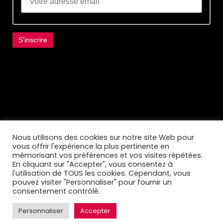
Lorem ipsum dolor sit amet, consectetur
adipiscing elit. Ut elit tellus, luctus nec
ullamcorper mattis, pulvinar dapibus leo.
Nous utilisons des cookies sur notre site Web pour
vous offrir l'expérience la plus pertinente en
mémorisant vos préférences et vos visites répétées.
En cliquant sur "Accepter", vous consentez à
l'utilisation de TOUS les cookies. Cependant, vous
pouvez visiter "Personnaliser" pour fournir un
consentement contrôlé.
Personnaliser
Accepter