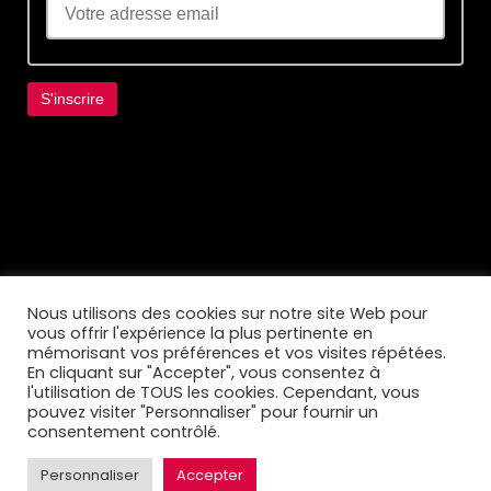
Lorem ipsum dolor sit amet, consectetur
adipiscing elit. Ut elit tellus, luctus nec
ullamcorper mattis, pulvinar dapibus leo.
Nous utilisons des cookies sur notre site Web pour
vous offrir l'expérience la plus pertinente en
mémorisant vos préférences et vos visites répétées.
En cliquant sur "Accepter", vous consentez à
l'utilisation de TOUS les cookies. Cependant, vous
pouvez visiter "Personnaliser" pour fournir un
consentement contrôlé.
Personnaliser
Accepter