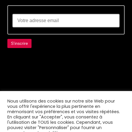
Lorem ipsum dolor sit amet, consectetur
adipiscing elit. Ut elit tellus, luctus nec
ullamcorper mattis, pulvinar dapibus leo.
Nous utilisons des cookies sur notre site Web pour
vous offrir l'expérience la plus pertinente en
mémorisant vos préférences et vos visites répétées.
En cliquant sur "Accepter", vous consentez à
l'utilisation de TOUS les cookies. Cependant, vous
pouvez visiter "Personnaliser" pour fournir un