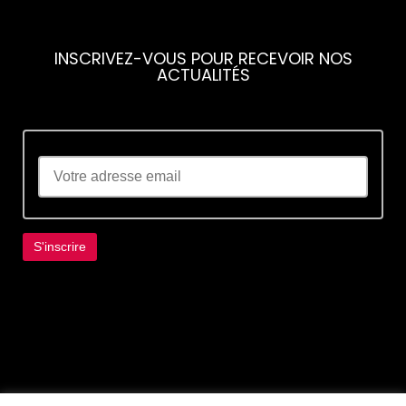
INSCRIVEZ-VOUS POUR RECEVOIR NOS
ACTUALITÉS
Lorem ipsum dolor sit amet, consectetur
adipiscing elit. Ut elit tellus, luctus nec
ullamcorper mattis, pulvinar dapibus leo.