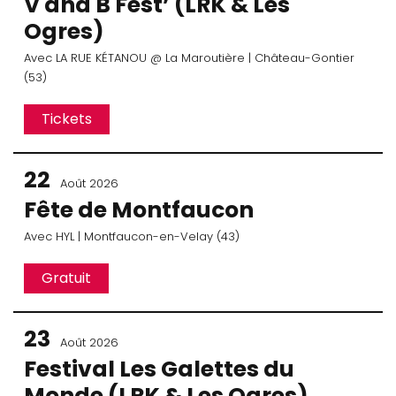
V and B Fest’ (LRK & Les
Ogres)
Avec
LA RUE KÉTANOU
@ La Maroutière
| Château-Gontier
(53)
Tickets
22
Août 2026
Fête de Montfaucon
Avec
HYL
| Montfaucon-en-Velay (43)
Gratuit
23
Août 2026
Festival Les Galettes du
Monde (LRK & Les Ogres)