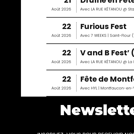
21
Drulhe en Fêt
Août 2026
Avec
LA RUE KÉTANOU
@ St
22
Furious Fest
Août 2026
Avec
7 WEEKS
| Saint-Flour (
22
V and B Fest’ 
Août 2026
Avec
LA RUE KÉTANOU
@ La 
22
Fête de Mont
Août 2026
Avec
HYL
| Montfaucon-en-
Newslett