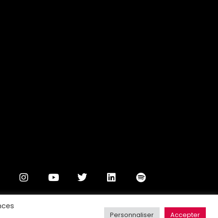
 mattis, pulvinar dapibus leo.
nces
Personnaliser
Accepter