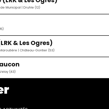
e (LRK & Les Ogres)
ade Municipal
| Druhle (12)
15)
(LRK & Les Ogres)
Maroutière
| Château-Gontier (53)
faucon
Velay (43)
er