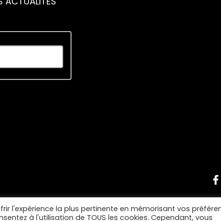
S ACTUALITÉS
piscing elit. Ut elit tellus, luctus nec ullamcorper
frir l'expérience la plus pertinente en mémorisant vos préfére
onsentez à l'utilisation de TOUS les cookies. Cependant, vous