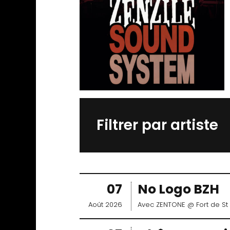
Filtrer par artiste
07
No Logo BZH
Août 2026
Avec
ZENTONE
@ Fort de S