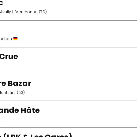
c
Avully
| Brenthonne (79)
ünchen
 Crue
re Bazar
Montsûrs (53)
rande Hâte
)