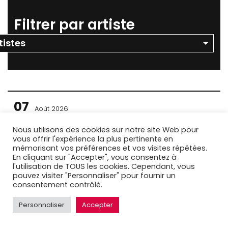
Filtrer par artiste
07
Août 2026
No Logo BZH
Nous utilisons des cookies sur notre site Web pour
vous offrir l'expérience la plus pertinente en
Avec
ZENTONE
@ Fort de St Père - Scène Tyrone Downie
|
mémorisant vos préférences et vos visites répétées.
Saint-Malo (35)
En cliquant sur "Accepter", vous consentez à
l'utilisation de TOUS les cookies. Cependant, vous
Tickets
pouvez visiter "Personnaliser" pour fournir un
consentement contrôlé.
Personnaliser
Accepter
07
Août 2026
Château Sonic