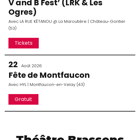
V and B Fest’ (LRK & Les
Ogres)
Avec
LA RUE KÉTANOU
@ La Maroutière
| Château-Gontier
(53)
Tickets
22
Août 2026
Fête de Montfaucon
Avec
HYL
| Montfaucon-en-Velay (43)
Gratuit
Théâtre Brassens