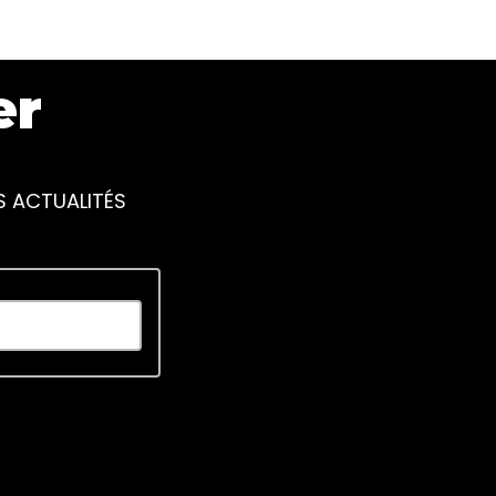
er
S ACTUALITÉS
piscing elit. Ut elit tellus, luctus nec ullamcorper