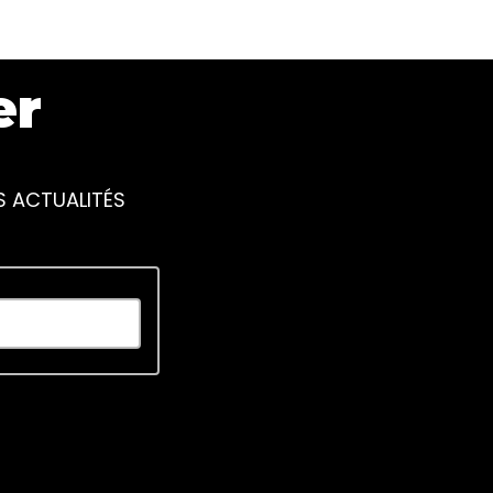
er
S ACTUALITÉS
piscing elit. Ut elit tellus, luctus nec ullamcorper