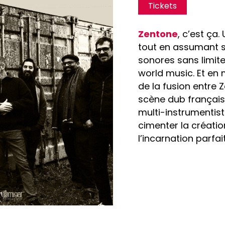
Tickets
Zentone
, c’est ça.
tout en assumant s
sonores sans limite
world music. Et en
de la fusion entre Z
scène dub français
multi-instrumentis
cimenter la créatio
l’incarnation parfa