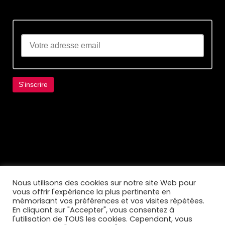
Lorem ipsum dolor sit amet, consectetur
adipiscing elit. Ut elit tellus, luctus nec
ullamcorper mattis, pulvinar dapibus leo.
Nous utilisons des cookies sur notre site Web pour
vous offrir l'expérience la plus pertinente en
mémorisant vos préférences et vos visites répétées.
En cliquant sur "Accepter", vous consentez à
l'utilisation de TOUS les cookies. Cependant, vous