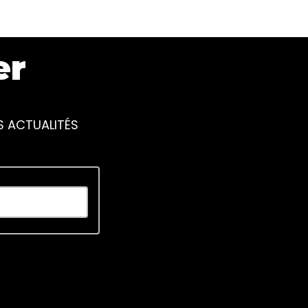
er
S ACTUALITÉS
piscing elit. Ut elit tellus, luctus nec ullamcorper