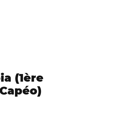
a (1ère
 Capéo)