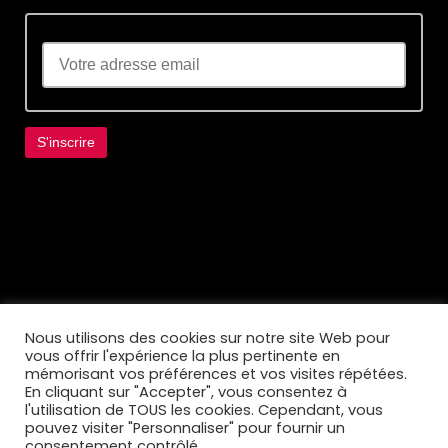
Lorem ipsum dolor sit amet, consectetur
adipiscing elit. Ut elit tellus, luctus nec
ullamcorper mattis, pulvinar dapibus leo.
Nous utilisons des cookies sur notre site Web pour
vous offrir l'expérience la plus pertinente en
mémorisant vos préférences et vos visites répétées.
En cliquant sur "Accepter", vous consentez à
l'utilisation de TOUS les cookies. Cependant, vous
pouvez visiter "Personnaliser" pour fournir un
consentement contrôlé.