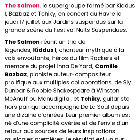
The Salmon
, le supergroupe formé par Kiddus
I, Bazbaz et Tchiky, en concert au Havre le
jeudi 17 juillet aux Jardins suspendus sur la
grande scène du Festival Nuits Suspendues.
The Salmon
réunit un trio de
légendes,
Kiddus I
, chanteur mythique à la
voix envoûtante, héros du film Rockers et
membre du projet Inna De Yard,
Camille
Bazbaz
, pianiste auteur-compositeur
prolifique aux multiples collaborations, de Sly
Dunbar & Robbie Shakespeare à Winston
McAnuff ou Manudigital, et
Tchiky
, guitariste
hors pair qui accompagne De La Soul depuis
une dizaine d’années. Leur premier album est
né d’une complicité avérée et de l’envie d’un
retour aux sources de leurs inspirations
musicales premières. Le résultat est un pur