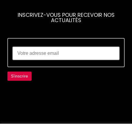
INSCRIVEZ-VOUS POUR RECEVOIR NOS
ACTUALITÉS
Lorem ipsum dolor sit amet, consectetur
adipiscing elit. Ut elit tellus, luctus nec
ullamcorper mattis, pulvinar dapibus leo.