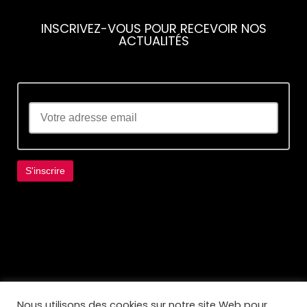
INSCRIVEZ-VOUS POUR RECEVOIR NOS
ACTUALITÉS
Lorem ipsum dolor sit amet, consectetur
adipiscing elit. Ut elit tellus, luctus nec
ullamcorper mattis, pulvinar dapibus leo.
Nous utilisons des cookies sur notre site Web pour