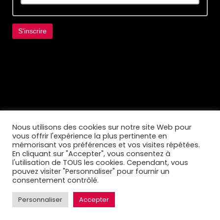
Lorem ipsum dolor sit amet, consectetur
adipiscing elit. Ut elit tellus, luctus nec
ullamcorper mattis, pulvinar dapibus leo.
Nous utilisons des cookies sur notre site Web pour
vous offrir l'expérience la plus pertinente en
mémorisant vos préférences et vos visites répétées.
En cliquant sur "Accepter", vous consentez à
l'utilisation de TOUS les cookies. Cependant, vous
pouvez visiter "Personnaliser" pour fournir un
consentement contrôlé.
Personnaliser
Accepter
© 2022 MÉLODYN - Tous droits réservés