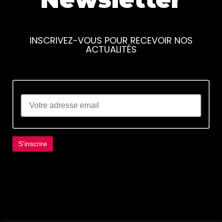
INSCRIVEZ-VOUS POUR RECEVOIR NOS
ACTUALITÉS
Lorem ipsum dolor sit amet, consectetur
adipiscing elit. Ut elit tellus, luctus nec
ullamcorper mattis, pulvinar dapibus leo.