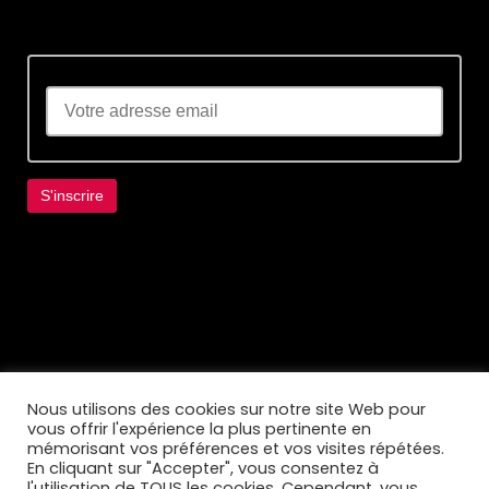
Lorem ipsum dolor sit amet, consectetur
adipiscing elit. Ut elit tellus, luctus nec
ullamcorper mattis, pulvinar dapibus leo.
Nous utilisons des cookies sur notre site Web pour
vous offrir l'expérience la plus pertinente en
mémorisant vos préférences et vos visites répétées.
En cliquant sur "Accepter", vous consentez à
l'utilisation de TOUS les cookies. Cependant, vous