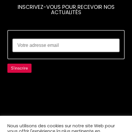
INSCRIVEZ-VOUS POUR RECEVOIR NOS
ACTUALITÉS
Lorem ipsum dolor sit amet, consectetur
adipiscing elit. Ut elit tellus, luctus nec
ullamcorper mattis, pulvinar dapibus leo.
Nous utilisons des cookies sur notre site Web pour
vous offrir l'expérience la plus pertinente en