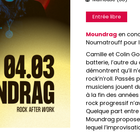
Entrée libre
Moundrag
en conc
Noumatrouff pour l
Camille et Colin Goe
batterie, l’autre du
démontrent qu’il n’
rock’n’roll. Passés
musiciens jouent d
à la fin des année
rock progressif n’a
Quelque part entre
Moundrag proposen
lequel l’improvisat