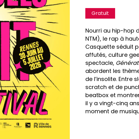
Gratuit
Nourri au hip-hop 
NTM), le rap à hau
Casquette séduit pe
affutés, culture ge
spectacle,
Générat
abordent les thème
de l’insolite. Entre
scratch et de punch
beatbox et montr
il y a vingt-cinq a
moment de musique 