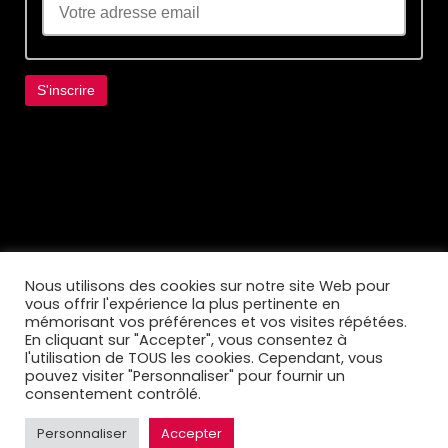
Lorem ipsum dolor sit amet, consectetur
adipiscing elit. Ut elit tellus, luctus nec
ullamcorper mattis, pulvinar dapibus leo.
Nous utilisons des cookies sur notre site Web pour
vous offrir l'expérience la plus pertinente en
mémorisant vos préférences et vos visites répétées.
En cliquant sur "Accepter", vous consentez à
l'utilisation de TOUS les cookies. Cependant, vous
pouvez visiter "Personnaliser" pour fournir un
consentement contrôlé.
Personnaliser
Accepter