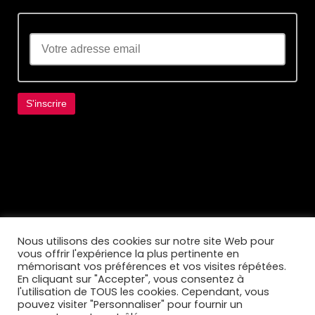
Lorem ipsum dolor sit amet, consectetur
adipiscing elit. Ut elit tellus, luctus nec
ullamcorper mattis, pulvinar dapibus leo.
Nous utilisons des cookies sur notre site Web pour
vous offrir l'expérience la plus pertinente en
mémorisant vos préférences et vos visites répétées.
En cliquant sur "Accepter", vous consentez à
l'utilisation de TOUS les cookies. Cependant, vous
pouvez visiter "Personnaliser" pour fournir un