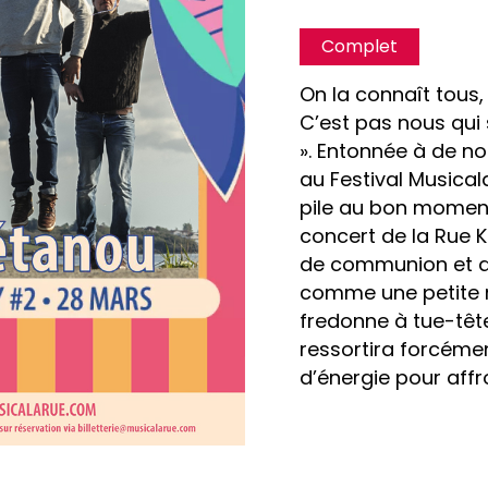
Complet
On la connaît tous,
C’est pas nous qui
». Entonnée à de n
au Festival Musical
pile au bon moment,
concert de la Rue K
de communion et d
comme une petite m
fredonne à tue-tê
ressortira forcémen
d’énergie pour affr