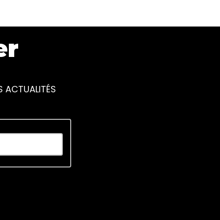
er
S ACTUALITÉS
piscing elit. Ut elit tellus, luctus nec ullamcorper