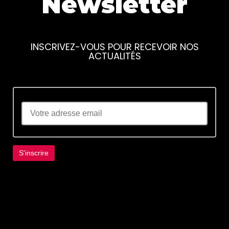
Newsletter
INSCRIVEZ-VOUS POUR RECEVOIR NOS
ACTUALITÉS
Lorem ipsum dolor sit amet, consectetur
adipiscing elit. Ut elit tellus, luctus nec
ullamcorper mattis, pulvinar dapibus leo.