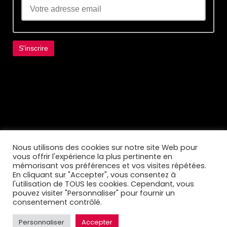
Lorem ipsum dolor sit amet, consectetur
adipiscing elit. Ut elit tellus, luctus nec
ullamcorper mattis, pulvinar dapibus leo.
Nous utilisons des cookies sur notre site Web pour
vous offrir l'expérience la plus pertinente en
mémorisant vos préférences et vos visites répétées.
En cliquant sur "Accepter", vous consentez à
l'utilisation de TOUS les cookies. Cependant, vous
pouvez visiter "Personnaliser" pour fournir un
consentement contrôlé.
Personnaliser
Accepter