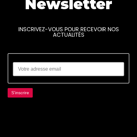
Newsletter
INSCRIVEZ-VOUS POUR RECEVOIR NOS
ACTUALITÉS
Lorem ipsum dolor sit amet, consectetur
adipiscing elit. Ut elit tellus, luctus nec
ullamcorper mattis, pulvinar dapibus leo.