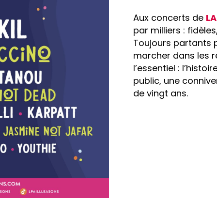
Aux concerts de
LA
par milliers : fidèl
Toujours partants p
marcher dans les ref
l’essentiel : l’hist
public, une connive
de vingt ans.