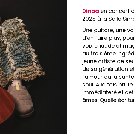
Dinaa
en concert à
2025 à la Salle Sim
Une guitare, une voi
d’en faire plus, pou
voix chaude et magn
au troisième ingréd
jeune artiste de s
de sa génération et
l’amour ou la santé
soul. A la fois bru
immédiateté et cet
âmes. Quelle écritur