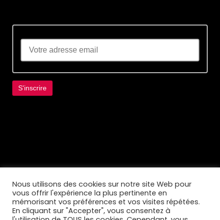
Lorem ipsum dolor sit amet, consectetur
adipiscing elit. Ut elit tellus, luctus nec
ullamcorper mattis, pulvinar dapibus leo.
Nous utilisons des cookies sur notre site Web pour
vous offrir l'expérience la plus pertinente en
mémorisant vos préférences et vos visites répétées.
En cliquant sur "Accepter", vous consentez à
l'utilisation de TOUS les cookies. Cependant, vous