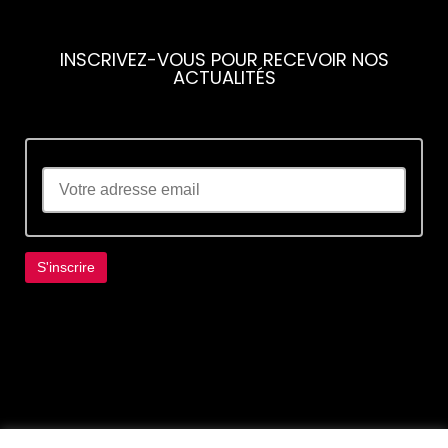
INSCRIVEZ-VOUS POUR RECEVOIR NOS
ACTUALITÉS
Lorem ipsum dolor sit amet, consectetur
adipiscing elit. Ut elit tellus, luctus nec
ullamcorper mattis, pulvinar dapibus leo.