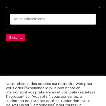
Lorem ipsum dolor sit amet, consectetur
adipiscing elit. Ut elit tellus, luctus nec
ullamcorper mattis, pulvinar dapibus leo.
Nous utilisons des cookies sur notre site Web pour
vous offrir l'expérience la plus pertinente en
mémorisant vos préférences et vos visites répétées.
En cliquant sur "Accepter", vous consentez à
l'utilisation de TOUS les cookies. Cependant, vous
pouvez visiter "Personnaliser" pour fournir un