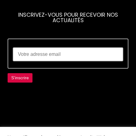
INSCRIVEZ-VOUS POUR RECEVOIR NOS
ACTUALITÉS
Lorem ipsum dolor sit amet, consectetur
adipiscing elit. Ut elit tellus, luctus nec
ullamcorper mattis, pulvinar dapibus leo.