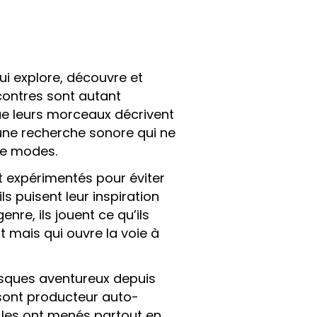
ui explore, découvre et
contres sont autant
ue leurs morceaux décrivent
une recherche sonore qui ne
de modes.
nt expérimentés pour éviter
ls puisent leur inspiration
enre, ils jouent ce qu’ils
t mais qui ouvre la voie à
isques aventureux depuis
t sont producteur auto-
 les ont menés partout en