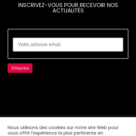
INSCRIVEZ-VOUS POUR RECEVOIR NOS
ACTUALITÉS
Lorem ipsum dolor sit amet, consectetur
adipiscing elit. Ut elit tellus, luctus nec
ullamcorper mattis, pulvinar dapibus leo.
Nous utilisons des cookies sur notre site Web pour
vous offrir l'expérience la plus pertinente en