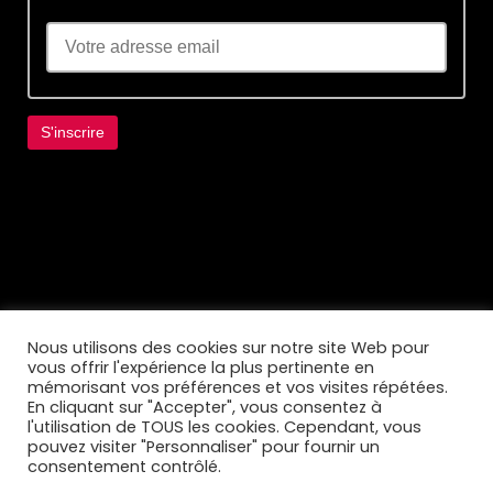
Lorem ipsum dolor sit amet, consectetur
adipiscing elit. Ut elit tellus, luctus nec
ullamcorper mattis, pulvinar dapibus leo.
Nous utilisons des cookies sur notre site Web pour
vous offrir l'expérience la plus pertinente en
mémorisant vos préférences et vos visites répétées.
En cliquant sur "Accepter", vous consentez à
l'utilisation de TOUS les cookies. Cependant, vous
pouvez visiter "Personnaliser" pour fournir un
consentement contrôlé.