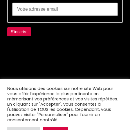
Lorem ipsum dolor sit amet, consectetur
adipiscing elit. Ut elit tellus, luctus nec
ullamcorper mattis, pulvinar dapibus leo.
Nous utilisons des cookies sur notre site Web pour
vous offrir l'expérience la plus pertinente en
mémorisant vos préférences et vos visites répétées.
En cliquant sur "Accepter", vous consentez à
l'utilisation de TOUS les cookies. Cependant, vous
pouvez visiter "Personnaliser" pour fournir un
consentement contrôlé.