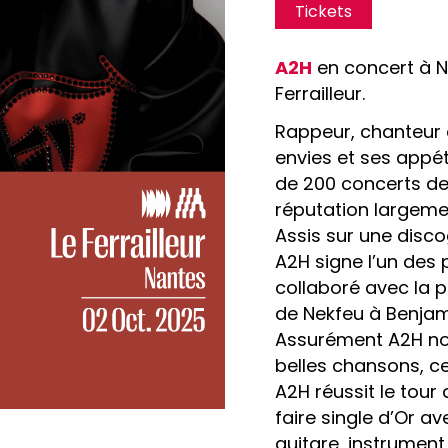
Tickets
A2H
en concert à N
Ferrailleur.
Rappeur, chanteur e
envies et ses appé
de 200 concerts de
réputation largemen
Assis sur une disco
A2H signe l’un des p
collaboré avec la p
de Nekfeu à Benjam
Assurément A2H nou
belles chansons, c
A2H réussit le tour
faire single d’Or ave
guitare, instrumen