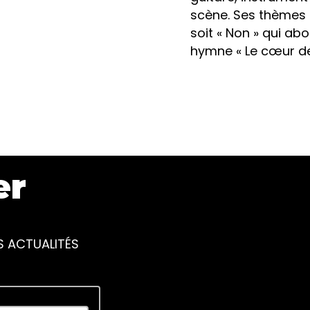
scène. Ses thèmes 
soit « Non » qui ab
hymne « Le cœur des 
er
S ACTUALITÉS