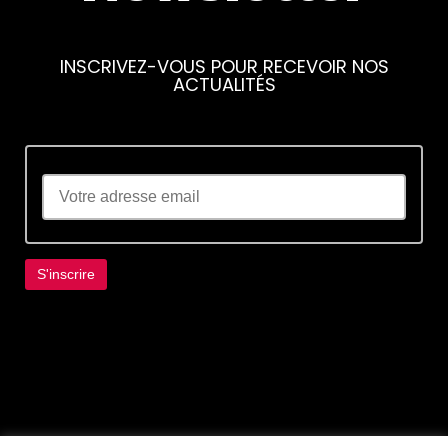
INSCRIVEZ-VOUS POUR RECEVOIR NOS
ACTUALITÉS
Lorem ipsum dolor sit amet, consectetur
adipiscing elit. Ut elit tellus, luctus nec
ullamcorper mattis, pulvinar dapibus leo.