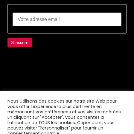
Lorem ipsum dolor sit amet, consectetur
adipiscing elit. Ut elit tellus, luctus nec
ullamcorper mattis, pulvinar dapibus leo.
Nous utilisons des cookies sur notre site Web pour
vous offrir l'expérience la plus pertinente en
mémorisant vos préférences et vos visites répétées.
En cliquant sur "Accepter", vous consentez à
l'utilisation de TOUS les cookies. Cependant, vous
pouvez visiter "Personnaliser" pour fournir un
consentement contrôlé.