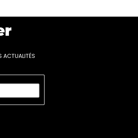
er
S ACTUALITÉS
piscing elit. Ut elit tellus, luctus nec ullamcorper